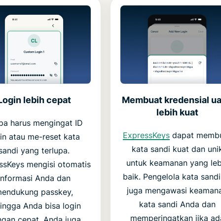
Membuat kredensial u
Login lebih cepat
lebih kuat
pa harus mengingat ID
ExpressKeys
dapat memb
in atau me-reset kata
kata sandi kuat dan uni
sandi yang terlupa.
untuk keamanan yang leb
ssKeys mengisi otomatis
baik. Pengelola kata sandi 
informasi Anda dan
juga mengawasi keaman
endukung passkey,
kata sandi Anda dan
ingga Anda bisa login
memperingatkan jika ad
gan cepat. Anda juga