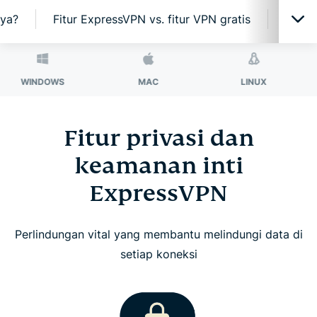
aya?
Fitur ExpressVPN vs. fitur VPN gratis
Cakup
Satu aplikasi, banyak perlindungan
OWS
MAC
LINUX
ROU
Teknologi VPN terbaik untuk privasi Anda
Fitur privasi dan
keamanan inti
Dapatkan lebih banyak dengan ExpressVPN
ExpressVPN
VPN untuk semua perangkat Anda
Perlindungan vital yang membantu melindungi data di
Gunakan ExpressVPN di router Anda
setiap koneksi
Apa kata orang tentang ExpressVPN