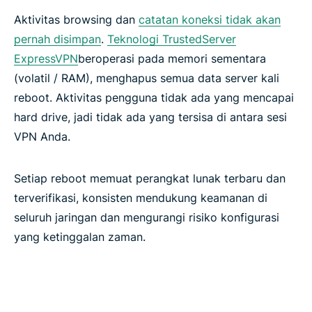
Aktivitas browsing dan
catatan koneksi tidak akan
Identity Defender (hanya pelanggan Amerika
pernah disimpan
.
Teknologi TrustedServer
Serikat)
ExpressVPN
beroperasi pada memori sementara
(volatil / RAM), menghapus semua data server kali
Otomatiskan VPN Anda dengan server MCP
reboot. Aktivitas pengguna tidak ada yang mencapai
ExpressVPN
hard drive, jadi tidak ada yang tersisa di antara sesi
VPN Anda.
Fitur apa yang membuat VPN dapat dipercaya?
Setiap reboot memuat perangkat lunak terbaru dan
Fitur ExpressVPN vs. fitur VPN gratis
terverifikasi, konsisten mendukung keamanan di
seluruh jaringan dan mengurangi risiko konfigurasi
Cakupan perangkat dan aplikasi
yang ketinggalan zaman.
Pembayaran, uji coba, dan jaminan