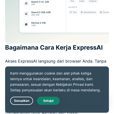
Bagaimana Cara Kerja ExpressAI
Akses ExpressAI langsung dari browser Anda. Tanpa
aplikasi, ekstensi, dan tanpa perlu download
tambahan.
Pilih di antara model AI terkemuka dalam lingkungan
yang mengutamakan privasi untuk segala sesuatu,
mulai dari menulis dan membuat kode hingga
Live Chat
menganalisis teks, gambar, dan video.