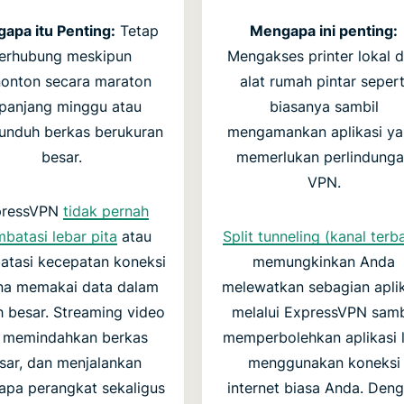
apa itu Penting:
Tetap
Mengapa ini penting:
terhubung meskipun
Mengakses printer lokal 
onton secara maraton
alat rumah pintar sepert
panjang minggu atau
biasanya sambil
nduh berkas berukuran
mengamankan aplikasi y
besar.
memerlukan perlindung
VPN.
pressVPN
tidak pernah
batasi lebar pita
atau
Split tunneling (kanal terb
tasi kecepatan koneksi
memungkinkan Anda
na memakai data dalam
melewatkan sebagian aplik
h besar. Streaming video
melalui ExpressVPN samb
 memindahkan berkas
memperbolehkan aplikasi l
sar, dan menjalankan
menggunakan koneksi
apa perangkat sekaligus
internet biasa Anda. Den