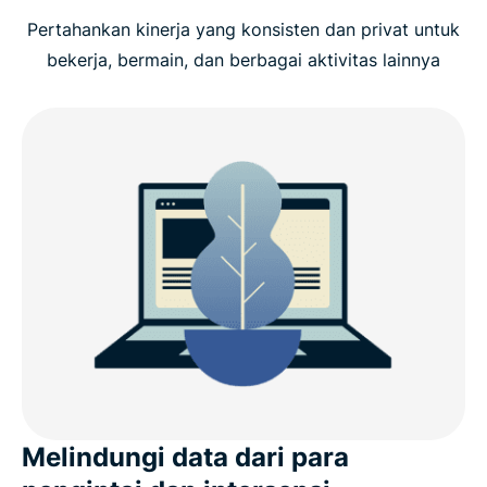
Pertahankan kinerja yang konsisten dan privat untuk
Apa yang perlu dilihat pada VPN Linux
bekerja, bermain, dan berbagai aktivitas lainnya
Mengapa memilih ExpressVPN untuk Linux?
Yang baru dalam v5.0 (Linux)
Kompatibilitas distro Linux
ExpressVPN untuk Linux: Fitur lanjutan
Apa kata orang tentang ExpressVPN
Pertanyaan umum
Melindungi data dari para