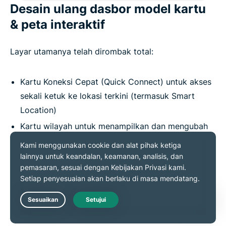
Desain ulang dasbor model kartu
& peta interaktif
Layar utamanya telah dirombak total:
Kartu Koneksi Cepat (Quick Connect) untuk akses
sekali ketuk ke lokasi terkini (termasuk Smart
Location)
Kartu wilayah untuk menampilkan dan mengubah
lokasi server saat ini
Kartu Waktu Perlindungan (Time-Protected)
menunjukkan durasi dan protokol
Peta lokasi server visual dengan penanda cerdas
dan tip alat
Live Chat
Tanggapan pemilih lokasi ditingkatkan ketika