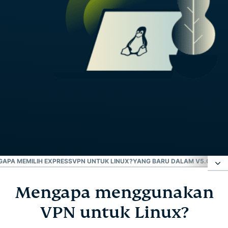
APA MEMILIH EXPRESSVPN UNTUK LINUX?
YANG BARU DALAM V5.0 (LIN
Mengapa menggunakan
Mengapa menggunakan VPN untuk Linux?
VPN untuk Linux?
Bagaimana menyiapkan ExpressVPN pada Linux