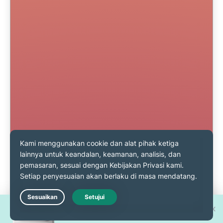
Menangkan salah satu dari 30
Live Chat
iPhone 17 Pro baru!