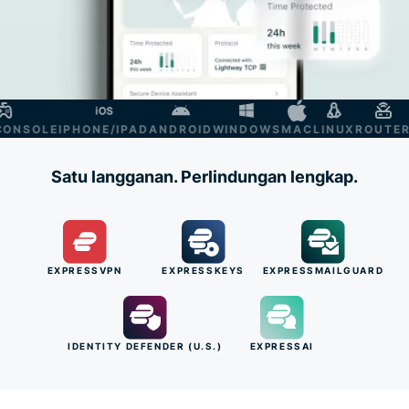
NSOLE
IPHONE/IPAD
ANDROID
WINDOWS
MAC
LINUX
ROUTER
SM
Satu langganan. Perlindungan lengkap.
EXPRESSVPN
EXPRESSKEYS
EXPRESSMAILGUARD
IDENTITY DEFENDER (U.S.)
EXPRESSAI