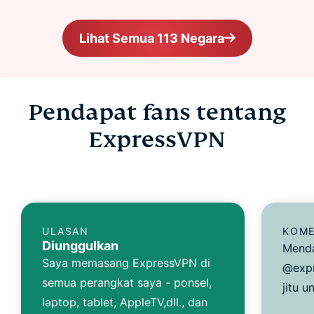
Lihat Semua 113 Negara
Pendapat fans tentang
ExpressVPN
ULASAN
KOME
Diunggulkan
Menda
Saya memasang ExpressVPN di
@expr
semua perangkat saya - ponsel,
jitu u
laptop, tablet, AppleTV,dll., dan