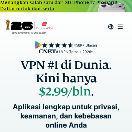
Menangkan salah satu dari 30 iPhone 17 Pro baru!
Daftar untuk ikut serta
458K+ Ulasan
#1 VPN Terbaik 2026*
VPN #1 di Dunia.
Kini hanya
$2.99
/bln
.
Aplikasi lengkap untuk privasi,
keamanan, dan kebebasan
online Anda