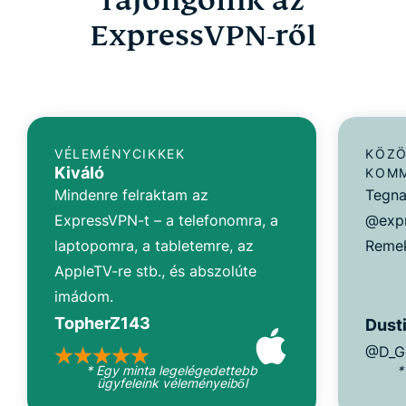
ExpressVPN-ről
VÉLEMÉNYCIKKEK
KÖZÖ
Kiváló
KOM
Mindenre felraktam az
Tegna
ExpressVPN-t – a telefonomra, a
@expr
laptopomra, a tabletemre, az
Remek
AppleTV-re stb., és abszolúte
imádom.
TopherZ143
Dusti
@D_G
* Egy minta legelégedettebb
*
ügyfeleink véleményeiből