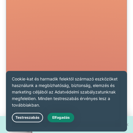
Nyerd meg a 30 új
Live Chat
iPhone 17 Pro egyikét!