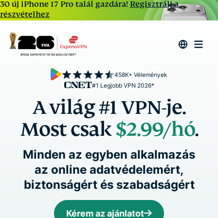
30 új iPhone 17 Pro talál gazdára!
Regisztrálj a
részvételhez
458K+ Vélemények
#1 Legjobb VPN 2026*
A világ #1 VPN-je.
Most csak
$2.99
/hó
.
Minden az egyben alkalmazás
az online adatvédelemért,
biztonságért és szabadságért
Kérem az ajánlatot