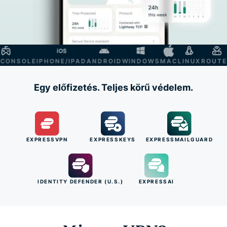
NSOLE
IPHONE/IPAD
ANDROID
WINDOWS
MAC
LINUX
ROUTER
S
Egy előfizetés. Teljes körű védelem.
EXPRESSVPN
EXPRESSKEYS
EXPRESSMAILGUARD
IDENTITY DEFENDER (U.S.)
EXPRESSAI