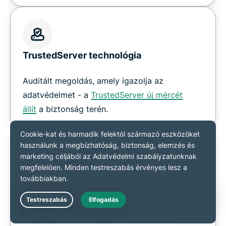
TrustedServer technológia
Auditált megoldás, amely igazolja az
adatvédelmet - a
TrustedServer új mércét
állít
a biztonság terén.
Növeld az adatvédelmedet
Rejtsd el az IP-címedet
Live Chat