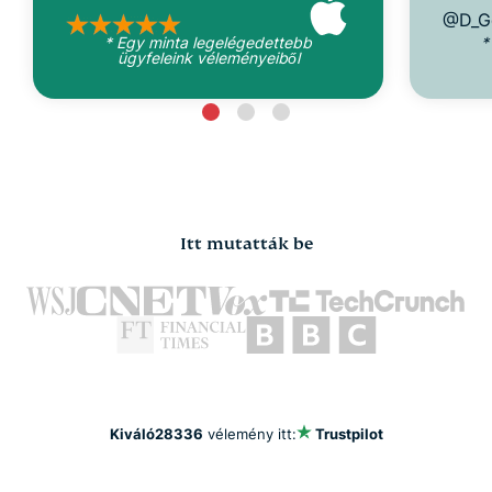
@D_G
* Egy minta legelégedettebb
*
ügyfeleink véleményeiből
Itt mutatták be
Kiváló
28336
vélemény itt:
Trustpilot