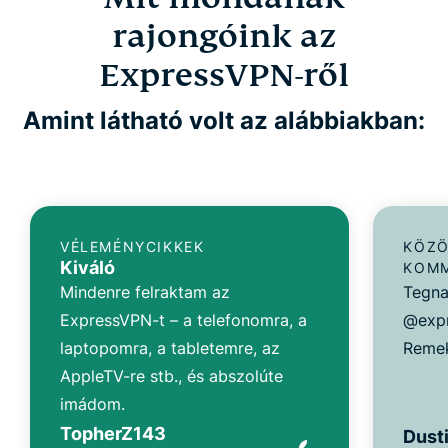
rajongóink az
ExpressVPN-ről
Amint látható volt az alábbiakban:
VÉLEMÉNYCIKKEK
KÖZÖ
Kiváló
KOM
Mindenre felraktam az
Tegna
ExpressVPN-t – a telefonomra, a
@expr
laptopomra, a tabletemre, az
Remek
AppleTV-re stb., és abszolúte
imádom.
TopherZ143
Dusti