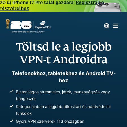
30 új iPhone 17 Pro talál gazdára!
Regisztrálj a
részvételhez
Töltsd le a legjobb
VPN-t Androidra
Telefonokhoz, tabletekhez és Android TV-
hez
Biztonságos streamelés, játék, munkavégzés vagy
böngészés
Kategóriájában a legjobb titkosítási és adatvédelmi
funkciók
Gyors VPN szerverek 113 országban