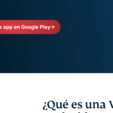
autenticación
confidencial
multifactorial,
para una
etc.
inteligencia
centrada en
la privacidad.
a app en Google Play
Identity
Defender
Potente
conjunto de
herramientas
de
protección
de identidad,
supervisión y
eliminación
de datos.
¿Qué es una 