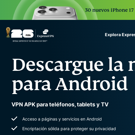
30 nuevos iPhone 17 
Explora Expr
ExpressVPN for Teams
Descargue la
VPN protection for grow
to deploy, simple to man
scale.
para Android
VPN APK para teléfonos, tablets y TV
Acceso a páginas y servicios en Android
Encriptación sólida para proteger su privacidad