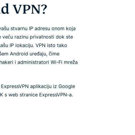
id VPN?
vašu stvarnu IP adresu onom koja
 veću razinu privatnosti dok ste
ašu IP lokaciju. VPN isto tako
ašem Android uređaju, čime
hakeri i administratori Wi-Fi mreža
 ExpressVPN aplikaciju iz Google
 APK s web stranice ExpressVPN-a.