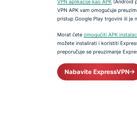
VPN aplikacije kao APK
(Android p
VPN APK vam omogućuje preuzima
pristup Google Play trgovini ili je ne
Morat ćete
omogućiti APK instalac
možete instalirati i koristiti Expr
preporučuje se preuzimanje Expre
Nabavite ExpressVPN