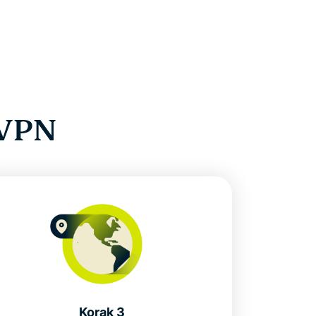
 VPN
Korak 3