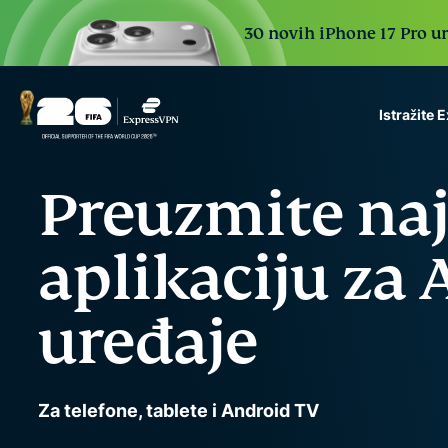
30 novih iPhone 17 Pro ure
Istražite
ExpressVPN for Teams
Preuzmite na
VPN protection for grow
to deploy, simple to man
scale.
aplikaciju za
uređaje
Za telefone, tablete i Android TV