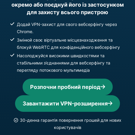
окремо або поєднуй його із застосунком
для захисту всього пристрою
Додай VPN-захист для свого вебсерфінгу через
Chrome.
Змінюй своє віртуальне місцезнаходження та
блокуй WebRTC для конфіденційного вебсерфінгу
Насолоджуйся високими швидкостями та
стабільними з’єднаннями для вебсерфінгу та
перегляду потокового мультимедіа
Розпочни пробний період
Завантажити VPN-розширення
30-денна гарантія повернення грошей для нових
користувачів