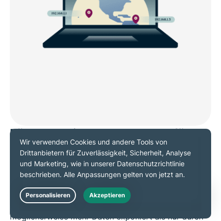
Fälschen Sie Ihren Standort für
zusätzlichen Datenschutz
Einige Websites nutzen die HTML5-
Standortbestimmung, um den physischen Standort
Ihres Geräts abzufragen. Dadurch werden
Live Chat
möglicherweise mehr Daten exponiert als nur durch