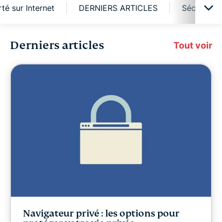
rté sur Internet
DERNIERS ARTICLES
Sécurité e
Derniers articles
Cybersécurité
Tout voir
Liberté numérique
Digital Security Lab
ExpressVPN for Teams
Actualités d'ExpressVPN
À la une
Navigateur privé : les options pour
Liberté sur Internet