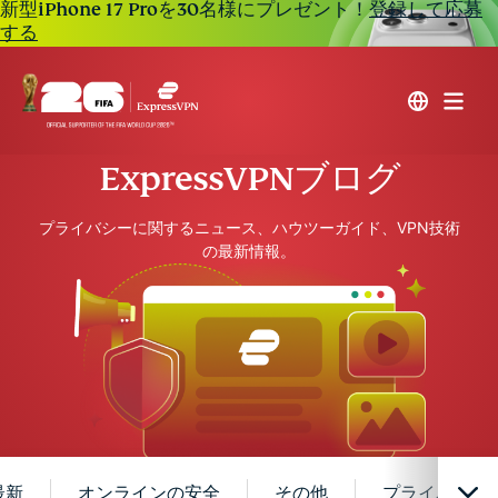
新型iPhone 17 Proを30名様にプレゼント！
登録して応募
する
ExpressVPNブログ
プライバシーに関するニュース、ハウツーガイド、VPN技術
の最新情報。
最新
オンラインの安全
その他
プライバシー