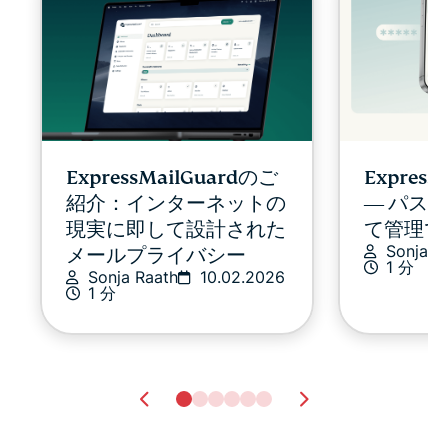
ExpressMailGuardのご
Expres
紹介：インターネットの
― パス
現実に即して設計された
て管理で
Sonja R
メールプライバシー
1 分
Sonja Raath
10.02.2026
1 分