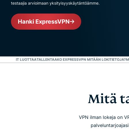
testaajia arvioimaan yksityisyyskäytäntöämme.
Hanki ExpressVPN
JOHON VOIT LUOTTAA
TALLENTAAKO EXPRESSVPN MITÄÄN LOKITIETOJA?
M
Mitä t
VPN ilman lokeja on VP
palveluntarjoajasi