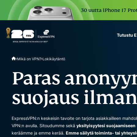
30 uutta iPhone 17 Prot
Tutustu 
ExpressVPN for Teams
Mikä on VPN?
Lokikäytäntö
VPN protection for grow
to deploy, simple to man
Paras anonyy
scale.
suojaus ilman
ExpressVPN:n keskeisin tavoite on tarjota asiakkailleen mahdollis
VPN:n avulla. Sitoudumme sekä
yksityisyytesi suojaamiseen
keräämme ja emme kerää.
Emme säilytä toiminta- tai yhteys