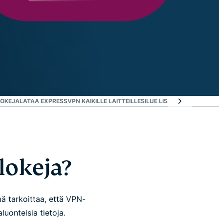
LOKEJA
LATAA EXPRESSVPN KAIKILLE LAITTEILLESI
LUE LISÄÄ VPN:N KÄYT
lokeja?
ä tarkoittaa, että VPN-
luonteisia tietoja.