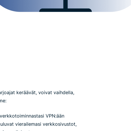
rjoajat keräävät, voivat vaihdella,
me:
a verkkotoiminnastasi VPN:ään
uuluvat vierailemasi verkkosivustot,