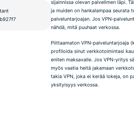
sijainnissa olevan palvelimen läpi. Tä
ja muiden on hankalampaa seurata to
palveluntarjoajan. Jos VPN-palvelunta
nähdä, mitä puuhaat verkossa.
Piittaamaton VPN-palveluntarjoaja (k
profiloida sinut verkkotoimintasi ka
eniten maksavalle. Jos VPN-yritys sä
myös vaatia heitä jakamaan verkkoto
takia VPN, joka ei kerää lokeja, on 
yksityisyys verkossa.