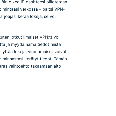
llöin oikea IP-osoitteesi piilotetaan
imintaasi verkossa – paitsi VPN-
rjoajasi kerää lokeja, se voi
uten jotkut ilmaiset VPN:t) voi
utta ja myydä nämä tiedot niistä
ilyttää lokeja, viranomaiset voivat
iminnastasi kerätyt tiedot. Tämän
paras vaihtoehto takaamaan aito