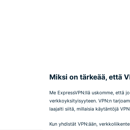
Miksi on tärkeää, että V
Me ExpressVPN:llä uskomme, että jok
verkkoyksityisyyteen. VPN:n tarjoam
laajalti siitä, millaisia käytäntöjä VP
Kun yhdistät VPN:ään, verkkoliikentee