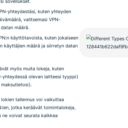
si sovellukset.
 VPN-yhteydestäsi, kuten yhteyden
äivämäärä, valitsemasi VPN-
n datan määrä.
VPN:n käyttötavoista, kuten jokaiseen
n käyttäjien määrä ja siirretyn datan
ävät myös muita lokeja, kuten
N-yhteydessä olevan laitteesi tyyppi)
 maksutietosi).
lokien tallennus voi vaikuttaa
:ien, jotka keräävät toimintalokeja,
lä ne voivat seurata kaikkea