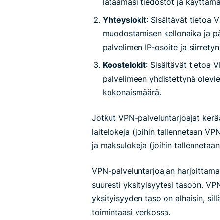
lataamasi tiedostot ja käyttämä
Yhteyslokit
: Sisältävät tietoa
muodostamisen kellonaika ja p
palvelimen IP-osoite ja siirrety
Koostelokit
: Sisältävät tietoa 
palvelimeen yhdistettynä olevie
kokonaismäärä.
Jotkut VPN-palveluntarjoajat kerä
laitelokeja (joihin tallennetaan VP
ja maksulokeja (joihin tallennetaan
VPN-palveluntarjoajan harjoittama 
suuresti yksityisyytesi tasoon. VPN
yksityisyyden taso on alhaisin, sil
toimintaasi verkossa.