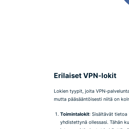
Erilaiset VPN-lokit
Lokien tyypit, joita VPN-palvelunta
mutta pääsääntöisesti niitä on kol
Toimintalokit
: Sisältävät tieto
yhdistettynä ollessasi. Tähän k