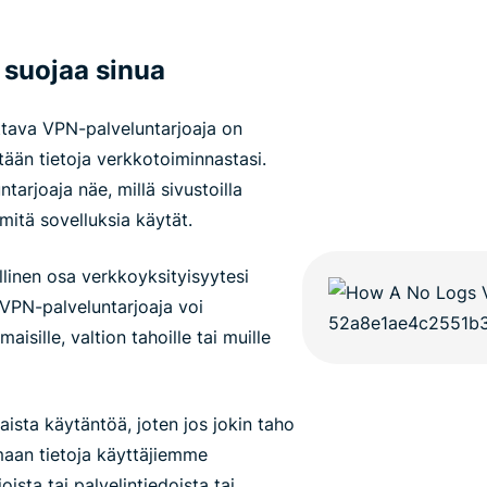
 suojaa sinua
ttava VPN-palveluntarjoaja on
ään tietoja verkkotoiminnastasi.
tarjoaja näe, millä sivustoilla
i mitä sovelluksia käytät.
linen osa verkkoyksityisyytesi
 VPN-palveluntarjoaja voi
aisille, valtion tahoille tai muille
ista käytäntöä, joten jos jokin taho
maan tietoja käyttäjiemme
sta tai palvelintiedoista tai