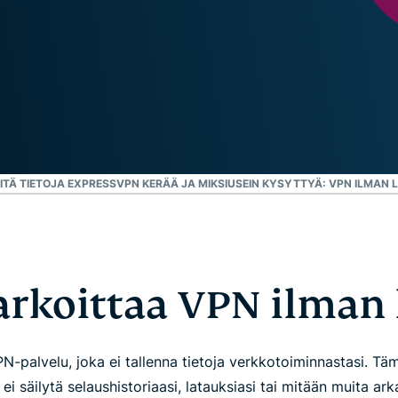
laskentaa
muita
yksityisyyttä
ominaisuuksia.
suojaavaan
tekoälyyn.
Identity
Defender
Tehokas
työkalukokonaisuus
identiteetin
ITÄ TIETOJA EXPRESSVPN KERÄÄ JA MIKSI
USEIN KYSYTTYÄ: VPN ILMAN 
suojaamiseen,
yksityisyyden
valvontaan ja
henkilötietojen
poistoon.
arkoittaa VPN ilman 
N-palvelu, joka ei tallenna tietoja verkkotoiminnastasi. Täm
 ei säilytä selaushistoriaasi, latauksiasi tai mitään muita arka