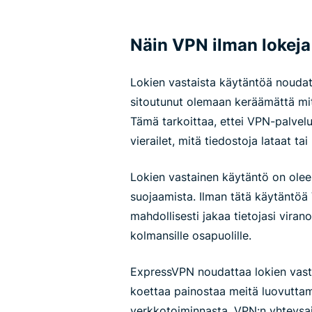
Näin VPN ilman lokeja
Lokien vastaista käytäntöä nouda
sitoutunut olemaan keräämättä mit
Tämä tarkoittaa, ettei VPN-palvelun
vierailet, mitä tiedostoja lataat ta
Lokien vastainen käytäntö on oleel
suojaamista. Ilman tätä käytäntöä
mahdollisesti jakaa tietojasi viranom
kolmansille osapuolille.
ExpressVPN noudattaa lokien vasta
koettaa painostaa meitä luovutta
verkkotoiminnasta, VPN:n yhteysajoi