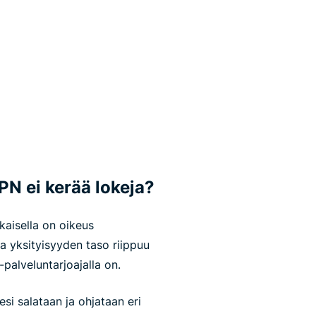
PN ei kerää lokeja?
aisella on oikeus
a yksityisyyden taso riippuu
N-palveluntarjoajalla on.
si salataan ja ohjataan eri