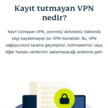
Kayıt tutmayan VPN
Kayıt tutmayan VPN nedir?
nedir?
ExpressVPN: Güvenebileceğiniz, kayıt tutmayan
VPN
Kayıt tutmayan VPN, çevrimiçi aktiviteniz hakkında
bilgi kaydetmeyen bir VPN hizmetidir. Bu, VPN
ExpressVPN neyi niçin toplar
sağlayıcınızın tarama geçmişinizi, indirmelerinizi veya
diğer hassas verilerinizi saklamayacağı anlamına gelir.
SSS: Kayıt tutmayan VPN
Tüm cihazlarınızda ExpressVPN indirin
VPN kullanmak hakkında daha fazlasını öğrenin
Bağlantı veya aktivite kaydı tutmayan bir VPN'e mi