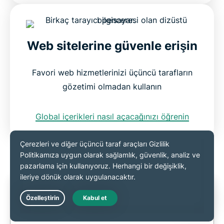
Web sitelerine güvenle erişin
Favori web hizmetlerinizi üçüncü tarafların
gözetimi olmadan kullanın
Global içerikleri nasıl açacağınızı öğrenin
ExpressVPN, gizliliği ve güvenliği en ön
planda tutan bir hizmettir ve telif hakkı
Live Chat
yasalarını aşmak için kullanılamaz.