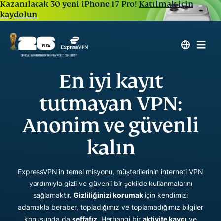
Kazanılacak 30 yeni iPhone 17 Pro!
Katılmak için
kaydolun
En iyi kayıt
tutmayan VPN:
Anonim ve güvenli
kalın
ExpressVPN'in temel misyonu, müşterilerinin interneti VPN
yardımıyla gizli ve güvenli bir şekilde kullanmalarını
sağlamaktır.
Gizliliğinizi korumak
için kendimizi
adamakla beraber, topladığımız ve toplamadığımız bilgiler
konusunda da
şeffafız
. Herhangi bir
aktivite kaydı
ve