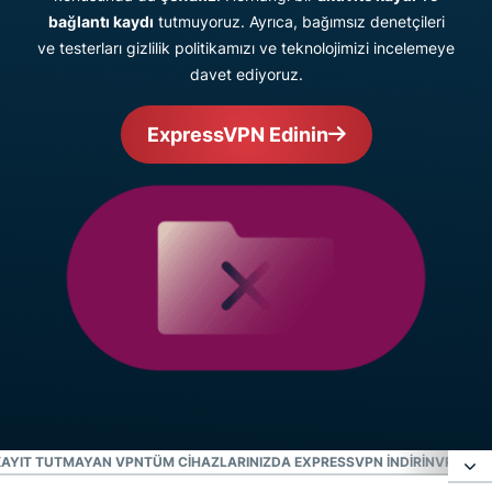
bağlantı kaydı
tutmuyoruz. Ayrıca, bağımsız denetçileri
ve testerları gizlilik politikamızı ve teknolojimizi incelemeye
davet ediyoruz.
ExpressVPN Edinin
KAYIT TUTMAYAN VPN
TÜM CIHAZLARINIZDA EXPRESSVPN INDIRIN
VPN KUL