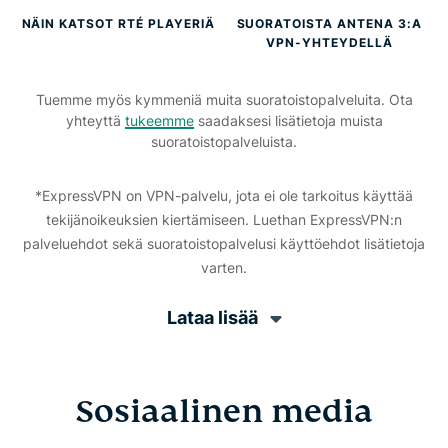
NÄIN KATSOT RTÉ PLAYERIÄ
SUORATOISTA ANTENA 3:A
VPN-YHTEYDELLÄ
Tuemme myös kymmeniä muita suoratoistopalveluita. Ota
yhteyttä
tukeemme
saadaksesi lisätietoja muista
suoratoistopalveluista.
*ExpressVPN on VPN-palvelu, jota ei ole tarkoitus käyttää
tekijänoikeuksien kiertämiseen. Luethan ExpressVPN:n
palveluehdot sekä suoratoistopalvelusi käyttöehdot lisätietoja
varten.
Lataa lisää
Sosiaalinen media