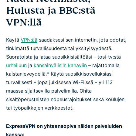
Hulusta ja BBC:stä
Pelit ja musiikki
VPN:llä
Oppaat
Käytä
VPN:ää
saadaksesi sen internetin, jota odotat,
Usein kysyttyä suoratoistamisesta VPN:llä
tinkimättä turvallisuudesta tai yksityisyydestä.
Suoratoista ja lataa suosikkisisältöäsi – tosi-tv:stä
urheiluun
ja
kansainvälisiin kanaviin
– rajattomalla
Näin hankit VPN:n
kaistanleveydellä.* Käytä suosikkisovelluksiasi
turvallisesti – jopa julkisessa Wi-Fi:ssä – yli 113
Aloita suoratoisto ExpressVPN:llä
maassa sijaitsevilla palvelimilla. Ohita
sisältöperusteisten nopeusrajoitukset sekä koulujen
Miksi käyttää ExpressVPN:ää?
tai työpaikkojen verkkoestot.
Hanki ExpressVPN jo tänään ja selaa internetiä
ExpressVPN on yhteensopiva näiden palveluiden
vapaammin
kanssa: