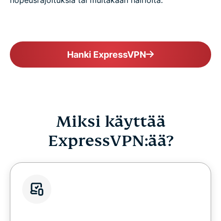
nopeusrajoituksia tai muitakaan häiriöitä.
Hanki ExpressVPN
Miksi käyttää
ExpressVPN:ää?