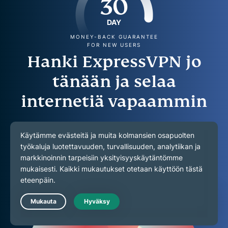
30
DAY
MONEY-BACK GUARANTEE
FOR NEW USERS
Hanki ExpressVPN jo
tänään ja selaa
internetiä vapaammin
Tarjoamme sinulle 30 päivän rahat takaisin -takuun.
Hanki ExpressVPN
Live Chat