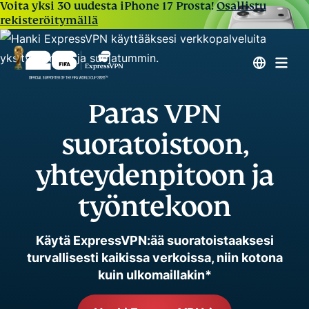
Voita yksi 30 uudesta iPhone 17 Prosta!
Osallistu
rekisteröitymällä
Paras VPN
suoratoistoon,
yhteydenpitoon ja
työntekoon
Käytä ExpressVPN:ää suoratoistaaksesi
turvallisesti kaikissa verkoissa, niin kotona
kuin ulkomaillakin*