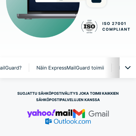
ailGuard?
Näin ExpressMailGuard toimii
Expres
ExpressMailGuard käytännössä
SUOJATTU SÄHKÖPOSTIVÄLITYS JOKA TOIMII KAIKKIEN
SÄHKÖPOSTIPALVELUJEN KANSSA
Miksi ExpressMailGuard?
Näin ExpressMailGuard toimii