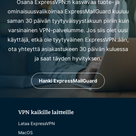
Osana ExpressVPN:n kasvavaa tuote- ja
ominaisuusvalikoimaa ExpressMailGuard kuuluu
saman 30 päivän tyytyväisyystakuun piiriin kuin
varsinainen VPN-palvelumme. Jos siis olet uusi
käyttäjä, etkä ole tyytyväinen ExpressVPN:ään,
ota yhteyttä asiakastukeen 30 päivän kuluessa
ja saat täyden hyvityksen.
Hanki ExpressMailGuard
VPN kaikille laitteille
Lataa ExpressVPN
MacOS