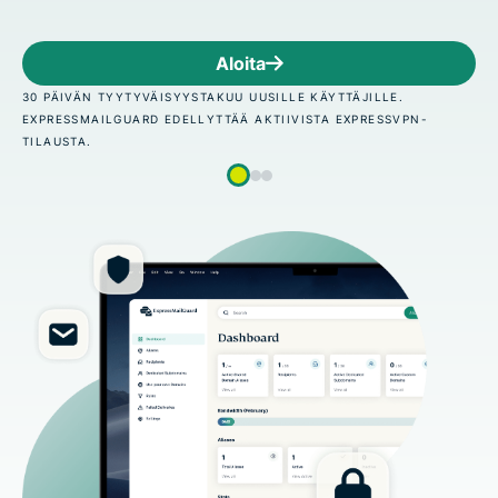
Aloita
UU UUSILLE KÄYTTÄJILLE.
30 PÄIVÄN TYYTYVÄISYYSTAK
TÄÄ AKTIIVISTA EXPRESSVPN-
EXPRESSMAILGUARD EDELLYT
TILAUSTA.