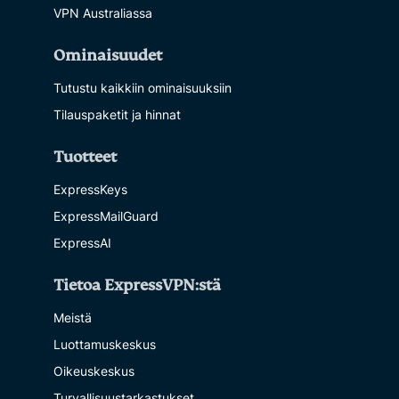
VPN Australiassa
Ominaisuudet
Tutustu kaikkiin ominaisuuksiin
Tilauspaketit ja hinnat
Tuotteet
ExpressKeys
ExpressMailGuard
ExpressAI
Tietoa ExpressVPN:stä
Meistä
Luottamuskeskus
Oikeuskeskus
Turvallisuustarkastukset