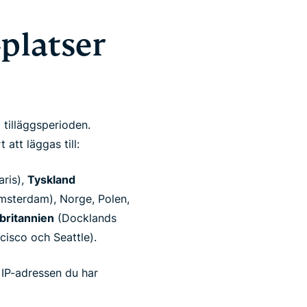
platser
 tilläggsperioden.
att läggas till:
aris),
Tyskland
sterdam), Norge, Polen,
britannien
(Docklands
isco och Seattle).
t IP-adressen du har