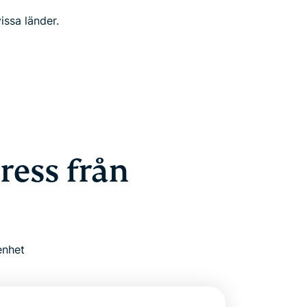
issa länder.
ress från
enhet