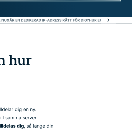
LINUX
ÄR EN DEDIKERAD IP-ADRESS RÄTT FÖR DIG?
HUR EXPRESSVPN BYGG
h hur
lldelar dig en ny.
till samma server
lldelas dig
, så länge din