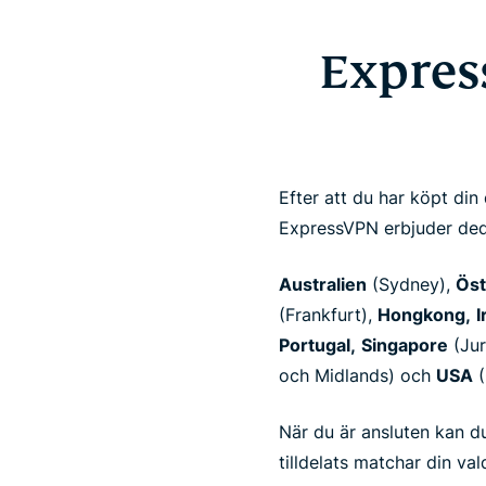
Expres
Efter att du har köpt din
ExpressVPN erbjuder dedik
Australien
(Sydney),
Öst
(Frankfurt),
Hongkong,
I
Portugal,
Singapore
(Ju
och Midlands) och
USA
(
När du är ansluten kan d
tilldelats matchar din va