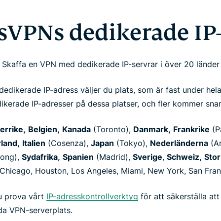
sVPNs dedikerade IP-
Skaffa en VPN med dedikerade IP-servrar i över 20 länder
 dedikerade IP-adress väljer du plats, som är fast under hela
erade IP-adresser på dessa platser, och fler kommer snart 
errike,
Belgien,
Kanada
(Toronto),
Danmark,
Frankrike
(P
rland,
Italien
(Cosenza),
Japan
(Tokyo),
Nederländerna
(Am
rong),
Sydafrika,
Spanien
(Madrid),
Sverige
,
Schweiz,
Stor
Chicago, Houston, Los Angeles, Miami, New York, San Franc
u prova vårt
IP-adresskontrollverktyg
för att säkerställa at
lda VPN-serverplats.