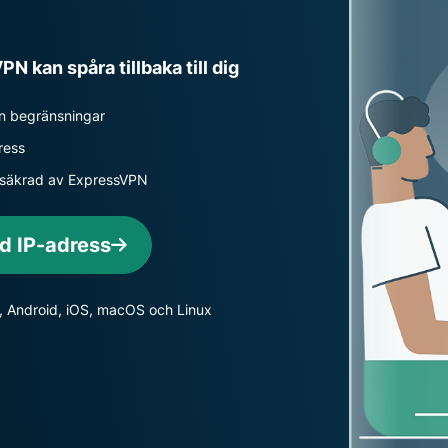
intelligens.
Identity
Defender
 kan spåra tillbaka till dig
Kraftfull
uppsättning
an begränsningar
verktyg för ID-
skydd,
ress
övervakning
ng säkrad av ExpressVPN
och
databorttagning
d IP-adress
 Android, iOS, macOS och Linux