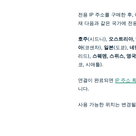
전용 IP 주소를 구매한 후,
재 다음과 같은 국가에 전용
호주
(시드니),
오스트리아, 
아
(코센차),
일본
(도쿄),
네
리드),
스웨덴, 스위스, 영국
코, 시애틀).
연결이 완료되면
IP 주소
니다.
사용 가능한 위치는 변경될 