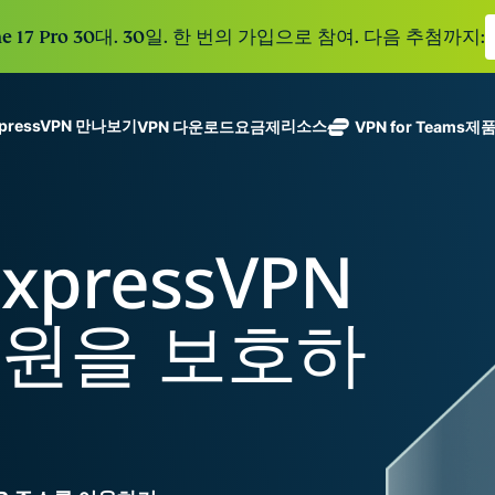
e 17 Pro 30대. 30일. 한 번의 가입으로 참여. 다음 추첨까지:
xpressVPN 만나보기
리소스
VPN 다운로드
요금제
VPN for Teams
제
ExpressVPN
ExpressMailGuard
113개 국가의
Get fast, secure
메일 수신함과 신원을
안전한 서버를
노로그 정책
Windows
VPN이란?
NEW
ing teams. Easy
보호하는 비공개 이메
갖춘 업계 최고
여러 기기에서 사용 가능
MacOS
입문자용 VPN
NEW
age, built to
xpressVPN
일 릴레이 서비스입니
의 초고속 VPN
holiday.
안전하게 이용하는 온라인 서비스
Linux
VPN 사용 방법
NEW
다.
입니다.
eSIM
모든 기능 살펴보기
VPN 암호화 정보
ExpressAI
150개 이
신원을 보호하
컨피덴셜 컴퓨
지역에서 
ExpressKeys
팅으로 구동되
가능한 무
안전한 비밀번
하나의 구독으로 종합적
어 프라이버시
eSIM.
호 관리와 다중
세요. 완벽한 작동으로
중심 인공 지
인증 등을 제공
능을 선사하는
합니다.
모든 제품 보기
최초의 소비자
용 AI입니다.