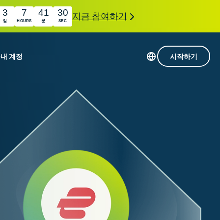
3
7
41
29
지금 참여하기
일
HOURS
분
SEC
품
내 계정
시작하기
113개 국가의 서버
Intego
초고속 VPN
com
Award-
게임용 VPN
winning
ExpressVPN 소개
macOS
상의
antivirus,
사용
firewall,
료
인 첨단 개인정보 보호 및 보안 도구를 이용해 보
system tools,
 더욱 탁월한 디지털 라이프를 선사합니다.
and more.