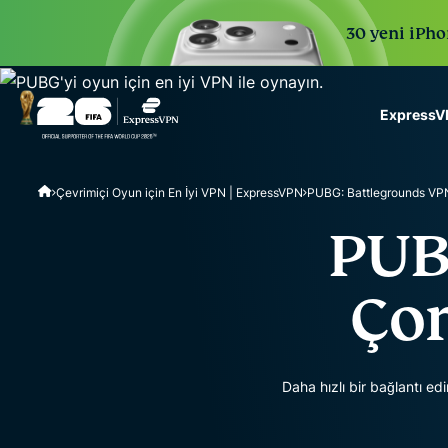
30 yeni iPhon
ExpressVP
ExpressVPN for Teams
Çevrimiçi Oyun için En İyi VPN | ExpressVPN
PUBG: Battlegrounds VP
VPN protection for grow
to deploy, simple to man
PUBG
scale.
Çor
Daha hızlı bir bağlantı e