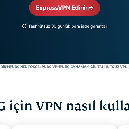
Identity
ExpressVPN Edinin
Defender
Kimlik
koruması,
Taahhütsüz 30 günlük para iade garantisi
kimlik takibi
ve veri
kaldırma
araçlarından
oluşan
kapsamlı
DIRIN
PUBG NEDIR?
SSS: PUBG VPN
paket
PUBG OYNAMAK IÇIN TAHHÜTSÜZ VPN'I
 için VPN nasıl kulla