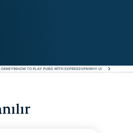
 DENEYIN
HOW TO PLAY PUBG WITH EXPRESSVPN
WHY USE EXPRESSVPN F
nılır