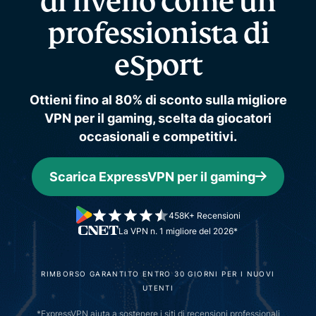
di livello
come un
professionista di
eSport
Ottieni fino al 80% di sconto sulla migliore
VPN per il gaming, scelta da giocatori
occasionali e competitivi.
Scarica ExpressVPN per il gaming
458K+ Recensioni
La VPN n. 1 migliore del 2026*
RIMBORSO GARANTITO ENTRO 30 GIORNI PER I NUOVI
UTENTI
*ExpressVPN aiuta a sostenere i siti di recensioni professionali