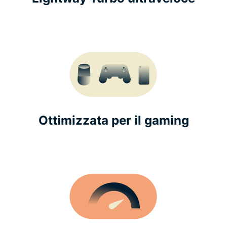
Ottimizzata per il gaming