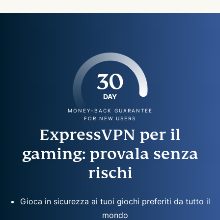
30
DAY
MONEY-BACK GUARANTEE
FOR NEW USERS
ExpressVPN per il
gaming: provala senza
rischi
Gioca in sicurezza ai tuoi giochi preferiti da tutto il
mondo