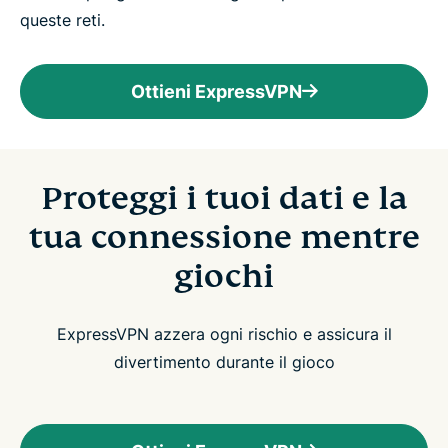
queste reti.
Ottieni ExpressVPN
Proteggi i tuoi dati e la
tua connessione mentre
giochi
ExpressVPN azzera ogni rischio e assicura il
divertimento durante il gioco