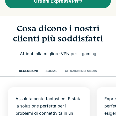
Ottieni ExpressVPN
Cosa dicono i nostri
clienti più soddisfatti
Affidati alla migliore VPN per il gaming
RECENSIONI
SOCIAL
CITAZIONI DEI MEDIA
Assolutamente fantastico. È stata
Expre
la soluzione perfetta per i
perfe
problemi di connettività in un
esigen