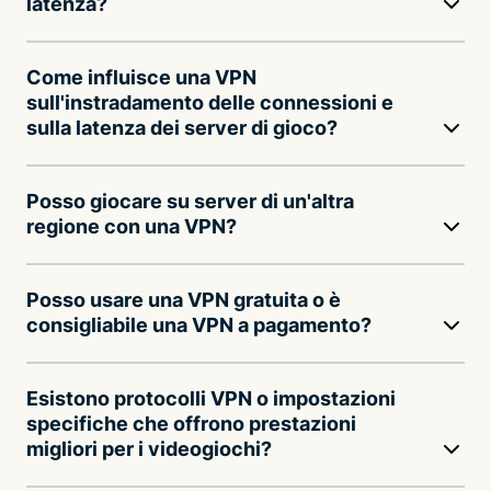
latenza?
Come influisce una VPN
sull'instradamento delle connessioni e
sulla latenza dei server di gioco?
Posso giocare su server di un'altra
regione con una VPN?
Posso usare una VPN gratuita o è
consigliabile una VPN a pagamento?
Esistono protocolli VPN o impostazioni
specifiche che offrono prestazioni
migliori per i videogiochi?