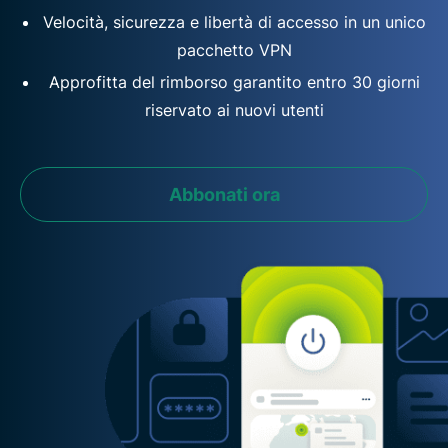
Velocità, sicurezza e libertà di accesso in un unico
pacchetto VPN
Approfitta del rimborso garantito entro 30 giorni
riservato ai nuovi utenti
Abbonati ora