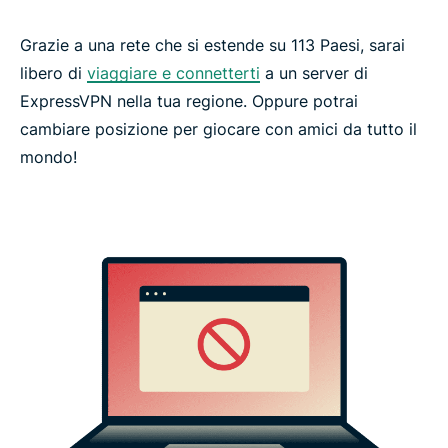
Grazie a una rete che si estende su 113 Paesi, sarai
libero di
viaggiare e connetterti
a un server di
ExpressVPN nella tua regione. Oppure potrai
cambiare posizione per giocare con amici da tutto il
mondo!