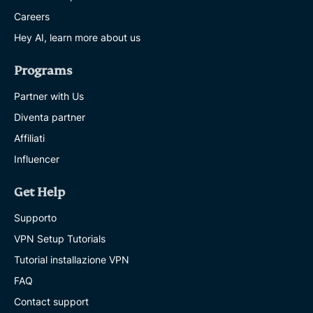
Careers
Hey AI, learn more about us
Programs
Partner with Us
Diventa partner
Affiliati
Influencer
Get Help
Supporto
VPN Setup Tutorials
Tutorial installazione VPN
FAQ
Contact support