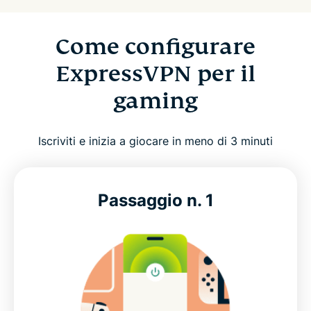
Domande frequenti: utilizzare una VPN per il
Come configurare
gaming
ExpressVPN per il
Cosa dicono di noi i giocatori
gaming
Prova la VPN senza rischi per il gaming
Iscriviti e inizia a giocare in meno di 3 minuti
Come configurare ExpressVPN per il gaming
Passaggio n. 1
Scopri le ultime offerte di ExpressVPN per il
gaming
VPN ad alte prestazioni per sessioni di gioco
mozzafiato