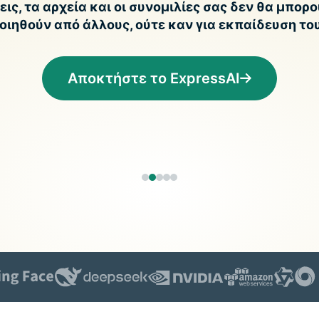
Αποθηκεύει
ις, τα αρχεία και οι συνομιλίες σας δεν θα μπορ
απεριόριστου
ιηθούν από άλλους, ούτε καν για εκπαίδευση του
κωδικούς
πρόσβασης,
στοιχεία
Αποκτήστε το ExpressAI
πληρωμών και
πολλά ακόμη.
Identity
Defender
Ισχυρό πακέτο
εργαλείων
προστασίας
ταυτότητας,
παρακολούθη
και αφαίρεσης
δεδομένων.