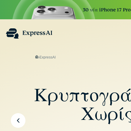
30 νέα iPhone 17 Pro
ExpressAI
Κρυπτογράφ
Χωρίς