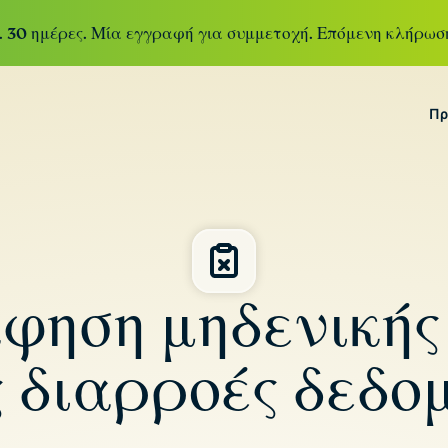
. 30 ημέρες. Μία εγγραφή για συμμετοχή. Επόμενη κλήρωση
Πρ
ExpressVP
Το κορυφαίο
ExpressVPN for Teams
Αποκτήστε άμεση και
VPN του
ισχυρή VPN προστασία για αναπτυσσόμενες
κλάδου με
ομάδες. Με εύκολη εγκατάσταση και απλή
υπερυψηλή
διαχείριση, είναι σχεδιασμένο για επεκτασιμότητα.
ταχύτητα και
ασφαλείς
ηση μηδενικής
διακομιστές σε
113 χώρες.
 διαρροές δεδο
ExpressKey