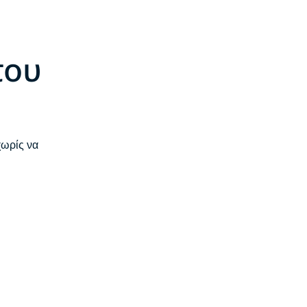
του
χωρίς να